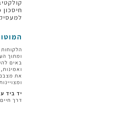
קולקטיבי
חיסכון פ
למעסיקים
המוטו 
הלקוחות 
ומתוך הער
באים להע
ואמינות, 
את מצבם ש
ומצויינות.
יד ביד ע
דרך חיים