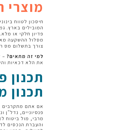
מוצרי ח
חיסכון לטווח בינונ
המובילים בארץ. גמי
פדיון חלקי או מלא.
מסלול ההשקעה מאפ
צורך בתשלום מס רוו
למי זה מתאים?
– ל
את הלא דכאיות והש
תכנון פ
תכנון מ
אם אתם מתקרבים לג
פנסיוניים, נדל"ן ו
מרבי, מול ביטוח ל
והעברת הנכסים לדו